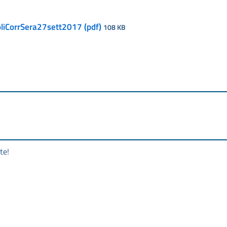
liCorrSera27sett2017 (pdf)
108 KB
te!