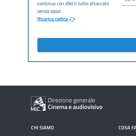
Ricarica codice
Direzione generale
Cinema e audiovisivo
CHI SIAMO
COSA F