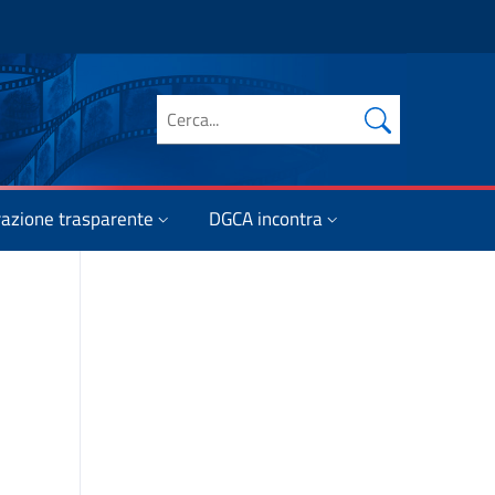
Cerca nel sito
azione trasparente
DGCA incontra