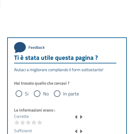
Feedback
Ti è stata utile questa pagina ?
Aiutaci a migliorare compilando il form sottostante!
Hai trovato quello che cercavi ?
Si
No
In parte
Le informazioni erano :
Corrette
Sufficienti