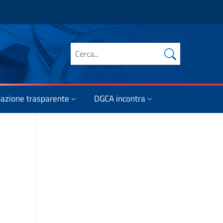
Cerca nel sito
azione trasparente
DGCA incontra