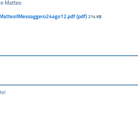
 De Matteo
eMatteoIlMessaggero24ago12.pdf (pdf)
214 KB
te!