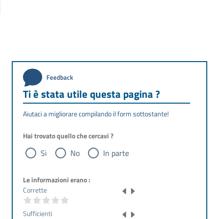
Feedback
Ti è stata utile questa pagina ?
Aiutaci a migliorare compilando il form sottostante!
Hai trovato quello che cercavi ?
Si
No
In parte
Le informazioni erano :
Corrette
Sufficienti