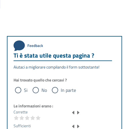
Feedback
Ti è stata utile questa pagina ?
Aiutaci a migliorare compilando il form sottostante!
Hai trovato quello che cercavi ?
Si
No
In parte
Le informazioni erano :
Corrette
Sufficienti