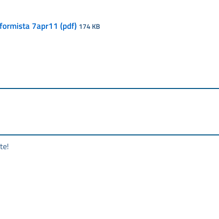
iformista 7apr11 (pdf)
174 KB
te!