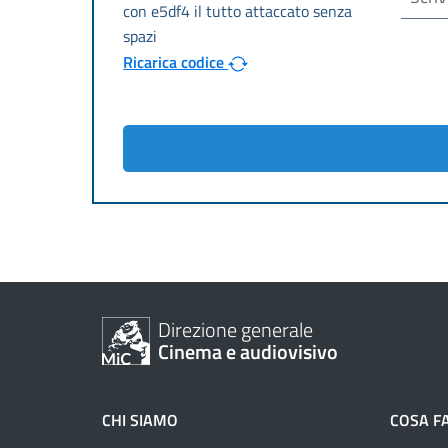
Ricarica codice
Direzione generale
Cinema e audiovisivo
CHI SIAMO
COSA F