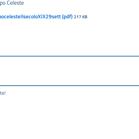
rpo Celeste
pocelesteIlsecoloXIX29sett (pdf)
217 KB
te!