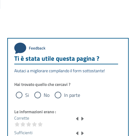
Feedback
Ti è stata utile questa pagina ?
Aiutaci a migliorare compilando il form sottostante!
Hai trovato quello che cercavi ?
Si
No
In parte
Le informazioni erano :
Corrette
Sufficienti