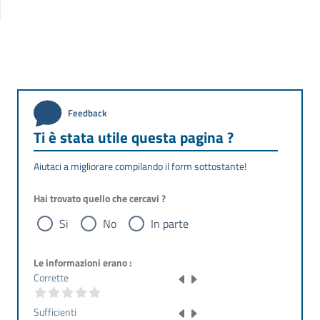
Feedback
Ti è stata utile questa pagina ?
Aiutaci a migliorare compilando il form sottostante!
Hai trovato quello che cercavi ?
Si
No
In parte
Le informazioni erano :
Corrette
Sufficienti