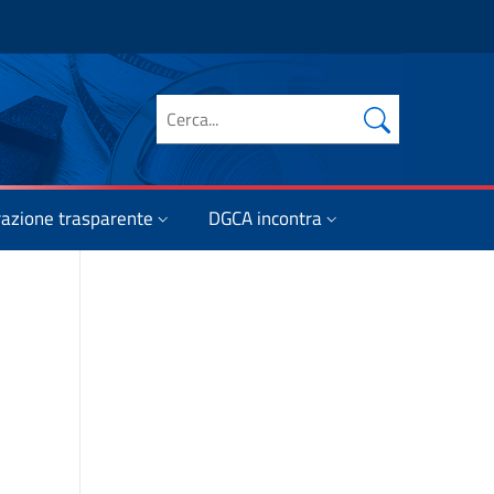
Cerca nel sito
azione trasparente
DGCA incontra