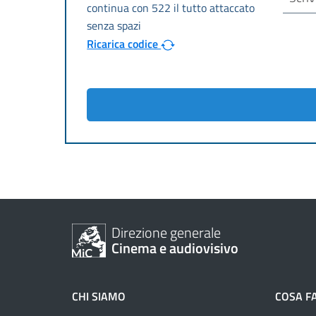
Ricarica codice
Direzione generale
Cinema e audiovisivo
CHI SIAMO
COSA F