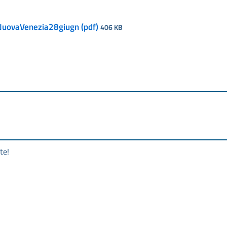
NuovaVenezia28giugn (pdf)
406 KB
te!