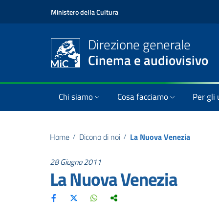
Ministero della Cultura
Direzione generale
Cinema e audiovisivo
Chi siamo
Cosa facciamo
Per gli 
Home
/
Dicono di noi
/
La Nuova Venezia
28 Giugno 2011
La Nuova Venezia