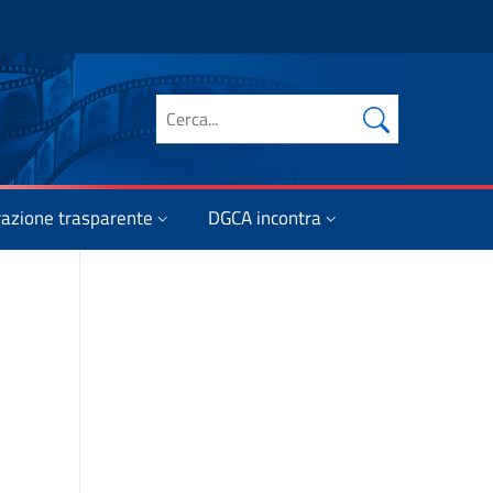
Cerca nel sito
azione trasparente
DGCA incontra