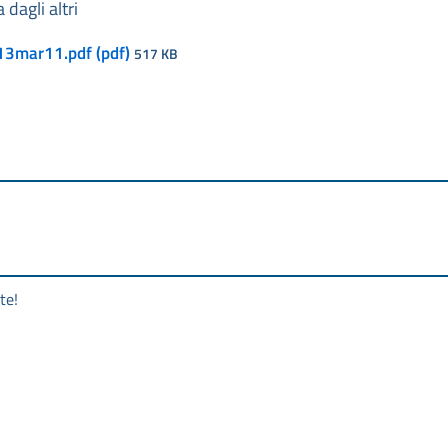
 dagli altri
13mar11.pdf (pdf)
517 KB
te!