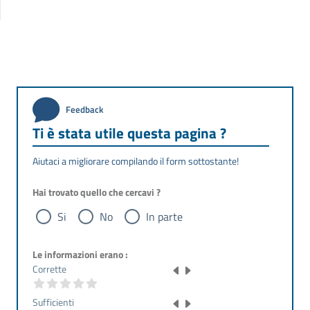
Feedback
Ti è stata utile questa pagina ?
Aiutaci a migliorare compilando il form sottostante!
Hai trovato quello che cercavi ?
Si
No
In parte
Le informazioni erano :
Corrette
Sufficienti