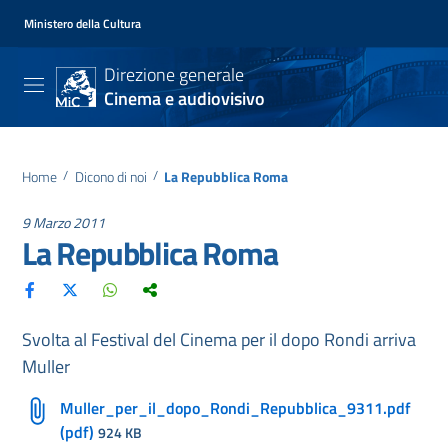
Ministero della Cultura
Direzione generale
Cinema e audiovisivo
Home
/
Dicono di noi
/
La Repubblica Roma
9 Marzo 2011
La Repubblica Roma
Svolta al Festival del Cinema per il dopo Rondi arriva
Muller
Muller_per_il_dopo_Rondi_Repubblica_9311.pdf
(pdf)
924 KB