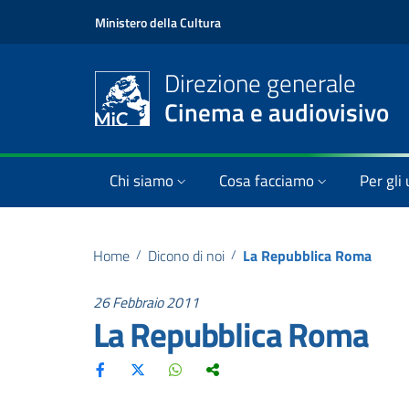
Ministero della Cultura
Direzione generale
Cinema e audiovisivo
Chi siamo
Cosa facciamo
Per gli 
Home
/
Dicono di noi
/
La Repubblica Roma
26 Febbraio 2011
La Repubblica Roma