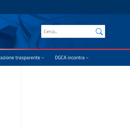
Cerca nel sito
azione trasparente
DGCA incontra