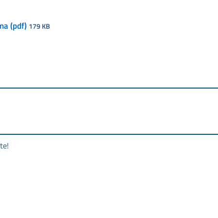
a (pdf)
179 KB
te!