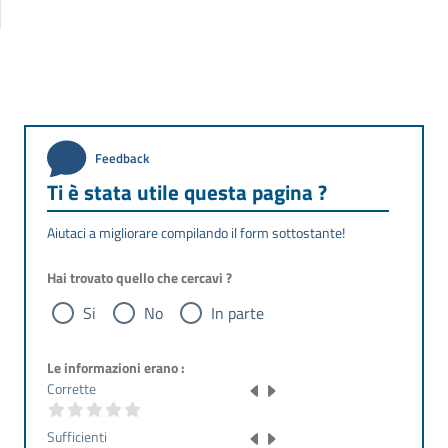
Feedback
Ti è stata utile questa pagina ?
Aiutaci a migliorare compilando il form sottostante!
Hai trovato quello che cercavi ?
Si
No
In parte
Le informazioni erano :
Corrette
Sufficienti