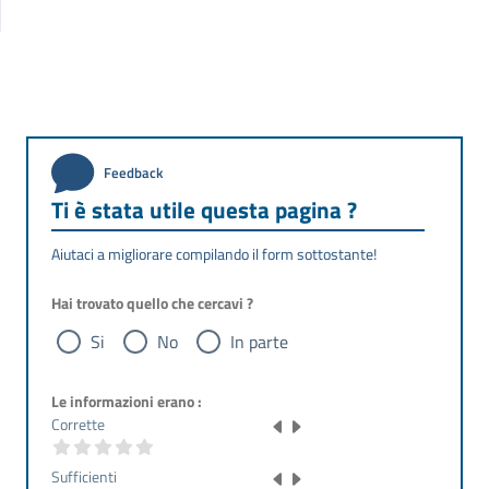
Feedback
Ti è stata utile questa pagina ?
Aiutaci a migliorare compilando il form sottostante!
Hai trovato quello che cercavi ?
Si
No
In parte
Le informazioni erano :
Corrette
Sufficienti