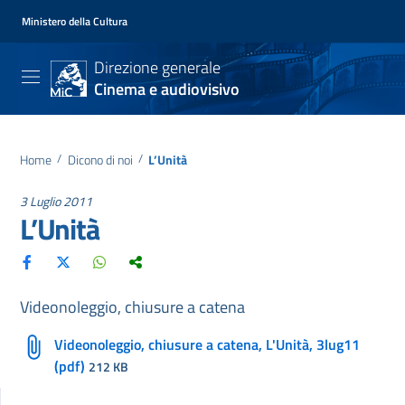
Ministero della Cultura
Direzione generale
Cinema e audiovisivo
Home
/
Dicono di noi
/
L’Unità
3 Luglio 2011
L’Unità
Videonoleggio, chiusure a catena
Videonoleggio, chiusure a catena, L'Unità, 3lug11
(pdf)
212 KB