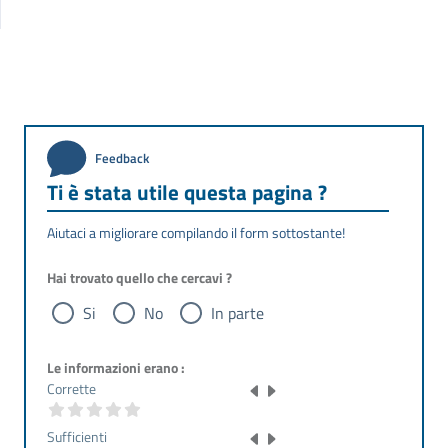
Feedback
Ti è stata utile questa pagina ?
Aiutaci a migliorare compilando il form sottostante!
Hai trovato quello che cercavi ?
Si
No
In parte
Le informazioni erano :
Corrette
Sufficienti