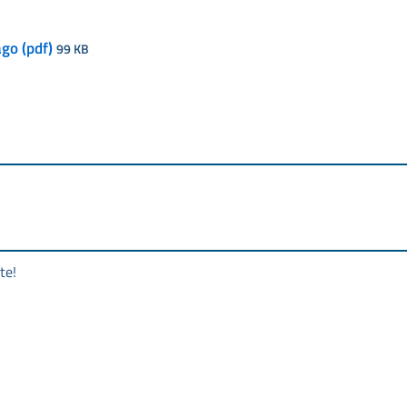
go (pdf)
99 KB
te!