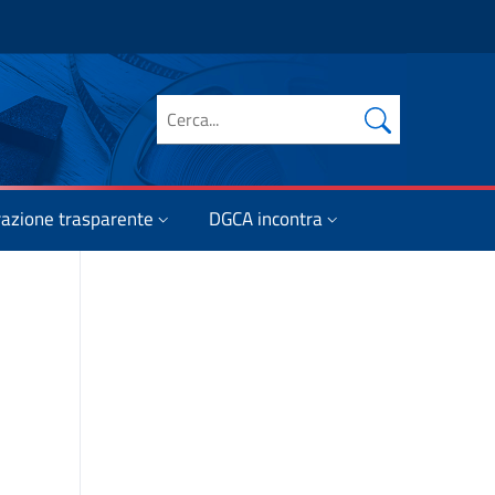
Cerca nel sito
azione trasparente
DGCA incontra