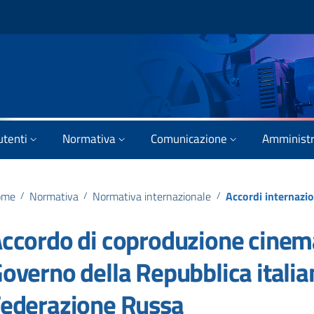
utenti
Normativa
Comunicazione
Amministr
ome
/
Normativa
/
Normativa internazionale
/
Accordi internazi
ccordo di coproduzione cinemat
overno della Repubblica italian
ederazione Russa