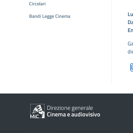
Circolari
Lu
Bandi Legge Cinema
Da
En
Ga
di
Direzione generale
Cinema e audiovisivo