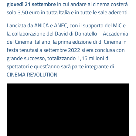
giovedì 21 settembre
in cui andare al cinema costerà
solo 3,50 euro in tutta Italia e in tutte le sale aderenti.
Lanciata da ANICA e ANEC, con il supporto del MiC e
la collaborazione del David di Donatello – Accademia
del Cinema Italiano, la prima edizione di di Cinema in
festa tenutasi a settembre 2022 si era conclusa con
grande successo, totalizzando 1,15 milioni di
spettatori e quest’anno sarà parte integrante di
CINEMA REVOLUTION.