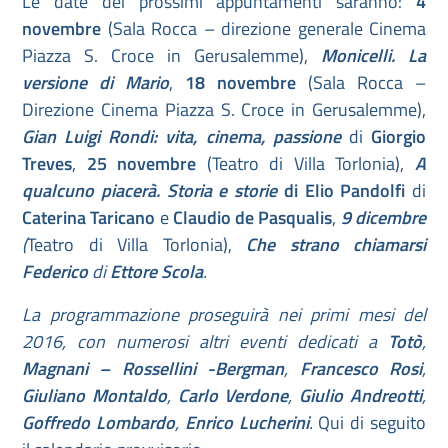
Le date dei prossimi appuntamenti saranno:
4
novembre
(Sala Rocca – direzione generale Cinema
Piazza S. Croce in Gerusalemme),
Monicelli. La
versione di Mario
,
18 novembre
(Sala Rocca –
Direzione Cinema Piazza S. Croce in Gerusalemme),
Gian Luigi Rondi: vita, cinema, passione
di
Giorgio
Treves
,
25 novembre
(Teatro di Villa Torlonia),
A
qualcuno piacerà. Storia e storie
di Elio Pandolfi
di
Caterina Taricano
e
Claudio de Pasqualis
,
9 dicembre
(
Teatro di Villa Torlonia),
Che strano chiamarsi
Federico
di
Ettore Scola
.
La programmazione proseguirà nei primi mesi del
2016, con numerosi altri eventi dedicati a
Totò
,
Magnani – Rossellini -Bergman
,
Francesco Rosi
,
Giuliano Montaldo
,
Carlo Verdone
,
Giulio Andreotti
,
Goffredo Lombardo
,
Enrico Lucherini
.
Qui di seguito