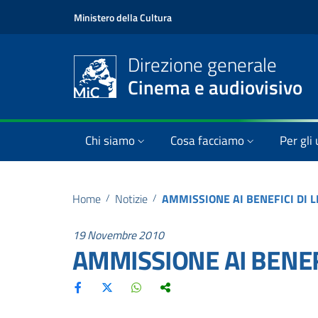
Ministero della Cultura
Direzione generale
Cinema e audiovisivo
Chi siamo
Cosa facciamo
Per gli 
Home
/
Notizie
/
AMMISSIONE AI BENEFICI DI 
19 Novembre 2010
AMMISSIONE AI BENEF