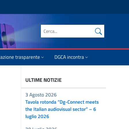
Cerca nel sito
azione trasparente
DGCA incontra
ULTIME NOTIZIE
3 Agosto 2026
Tavola rotonda “Dg-Connect meets
the Italian audiovisual sector” – 6
luglio 2026