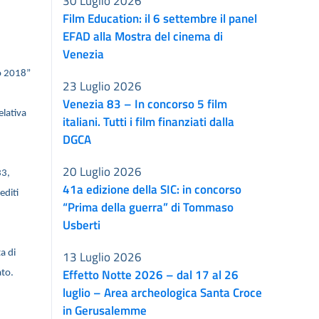
30 Luglio 2026
Film Education: il 6 settembre il panel
EFAD alla Mostra del cinema di
Venezia
ro 2018”
23 Luglio 2026
Venezia 83 – In concorso 5 film
elativa
italiani. Tutti i film finanziati dalla
DGCA
20 Luglio 2026
33,
41a edizione della SIC: in concorso
editi
“Prima della guerra” di Tommaso
Usberti
a di
13 Luglio 2026
Effetto Notte 2026 – dal 17 al 26
ato.
luglio – Area archeologica Santa Croce
in Gerusalemme