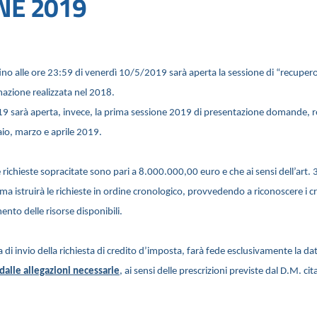
NE 2019
 fino alle ore 23:59 di venerdì 10/5/2019 sarà aperta la sessione di “recupe
azione realizzata nel 2018.
19 sarà aperta, invece, la prima sessione 2019 di presentazione domande, r
aio, marzo e aprile 2019.
le richieste sopracitate sono pari a 8.000.000,00 euro e che ai sensi dell’art. 
 istruirà le richieste in ordine cronologico, provvedendo a riconoscere i cr
nto delle risorse disponibili.
ta di invio della richiesta di credito d’imposta, farà fede esclusivamente la dat
alle allegazioni necessarie
, ai sensi delle prescrizioni previste dal D.M. cit