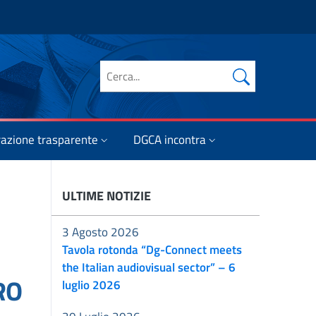
Cerca nel sito
azione trasparente
DGCA incontra
ULTIME NOTIZIE
3 Agosto 2026
Tavola rotonda “Dg-Connect meets
the Italian audiovisual sector” – 6
RO
luglio 2026