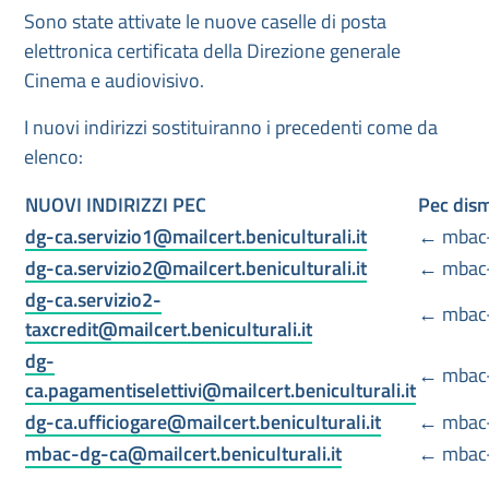
Sono state attivate le nuove caselle di posta
elettronica certificata della Direzione generale
Cinema e audiovisivo.
I nuovi indirizzi sostituiranno i precedenti come da
elenco:
NUOVI INDIRIZZI PEC
Pec dis
dg-ca.servizio1@mailcert.beniculturali.it
←
mbac-
dg-ca.servizio2@mailcert.beniculturali.it
←
mbac-
dg-ca.servizio2-
←
mbac-
taxcredit@mailcert.beniculturali.it
dg-
←
mbac-
ca.pagamentiselettivi@mailcert.beniculturali.it
dg-ca.ufficiogare@mailcert.beniculturali.it
←
mbac-
mbac-dg-ca@mailcert.beniculturali.it
←
mbac-