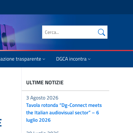
Cerca nel sito
azione trasparente
DGCA incontra
ULTIME NOTIZIE
3 Agosto 2026
Tavola rotonda “Dg-Connect meets
the Italian audiovisual sector” – 6
E
luglio 2026