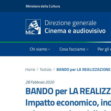
Ministero della Cultura
Direzione generale
Cinema e audiovisivo
Chi siamo
Cosa facciamo
Per gli 
Home
/
Notizie
/
28 Febbraio 2020
BANDO per LA REALIZZA
Impatto economico, ind