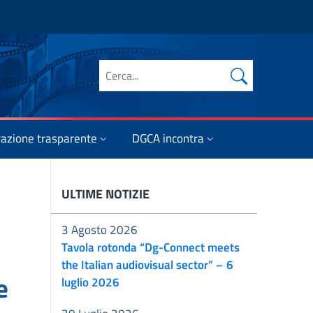
Cerca nel sito
azione trasparente
DGCA incontra
ULTIME NOTIZIE
3 Agosto 2026
Tavola rotonda “Dg-Connect meets
the Italian audiovisual sector” – 6
e
luglio 2026