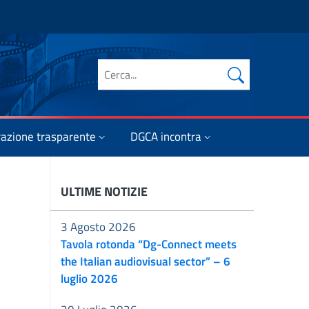
Cerca nel sito
azione trasparente
DGCA incontra
ULTIME NOTIZIE
3 Agosto 2026
Tavola rotonda “Dg-Connect meets
the Italian audiovisual sector” – 6
luglio 2026