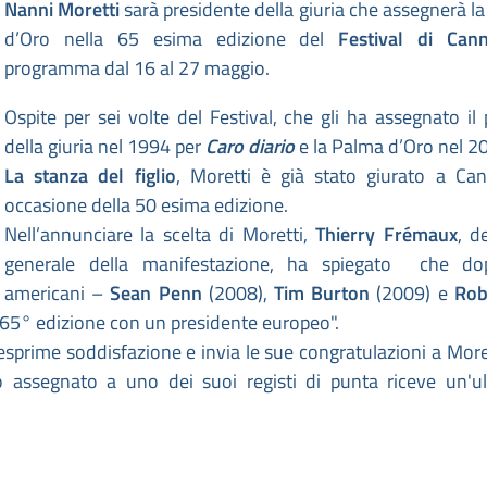
Nanni Moretti
sarà presidente della giuria che assegnerà l
d’Oro nella 65 esima edizione del
Festival di Can
programma dal 16 al 27 maggio.
Ospite per sei volte del Festival, che gli ha assegnato il
della giuria nel 1994 per
Caro diario
e la Palma d’Oro nel 2
La stanza del figlio
, Moretti è già stato giurato a Ca
occasione della 50 esima edizione.
Nell’annunciare la scelta di Moretti,
Thierry Frémaux
, d
generale della manifestazione, ha spiegato che do
americani –
Sean Penn
(2008),
Tim Burton
(2009) e
Rob
la 65° edizione con un presidente europeo".
sprime soddisfazione e invia le sue congratulazioni a Moret
so assegnato a uno dei suoi registi di punta riceve un'ul