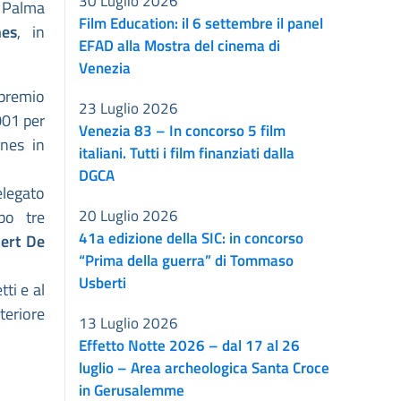
30 Luglio 2026
a Palma
Film Education: il 6 settembre il panel
nes
, in
EFAD alla Mostra del cinema di
Venezia
 premio
23 Luglio 2026
001 per
Venezia 83 – In concorso 5 film
nnes in
italiani. Tutti i film finanziati dalla
DGCA
elegato
20 Luglio 2026
po tre
41a edizione della SIC: in concorso
ert De
“Prima della guerra” di Tommaso
Usberti
ti e al
teriore
13 Luglio 2026
Effetto Notte 2026 – dal 17 al 26
luglio – Area archeologica Santa Croce
in Gerusalemme