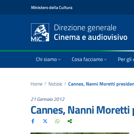
Ministero della Cultura
Direzione generale
Cinema e audiovisivo
Chi siamo
Cosa facciamo
Per gli 
Home
/
Notizie
/
Cannes, Nanni Moretti president
21 Gennaio 2012
Cannes, Nanni Moretti p