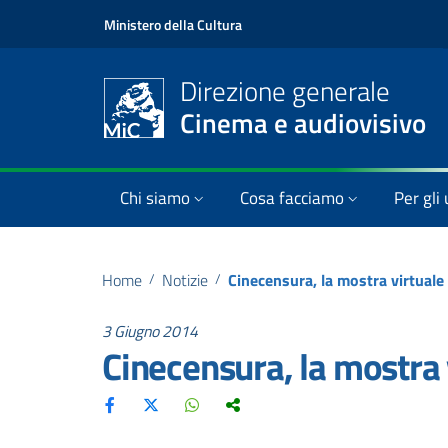
Ministero della Cultura
Direzione generale
Cinema e audiovisivo
Chi siamo
Cosa facciamo
Per gli 
Home
/
Notizie
/
Cinecensura, la mostra virtual
3 Giugno 2014
Cinecensura, la mostra