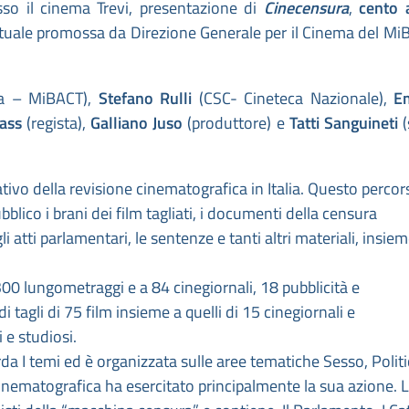
so il cinema Trevi, presentazione di
Cinecensura
,
cento 
rtuale promossa da Direzione Generale per il Cinema del Mi
a – MiBACT),
Stefano Rulli
(CSC- Cineteca Nazionale),
Em
rass
(regista),
Galliano Juso
(produttore) e
Tatti Sanguineti
tivo della revisione cinematografica in Italia. Questo perco
blico i brani dei film tagliati, i documenti della censura
li atti parlamentari, le sentenze e tanti altri materiali, insie
300 lungometraggi e a 84 cinegiornali, 18 pubblicità e
i tagli di 75 film insieme a quelli di 15 cinegiornali e
 e studiosi.
arda I temi ed è organizzata sulle aree tematiche Sesso, Politi
cinematografica ha esercitato principalmente la sua azione. L