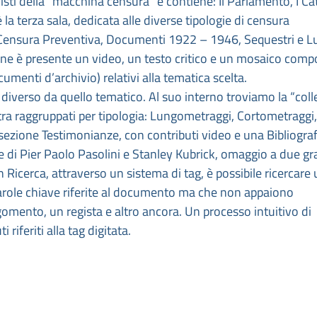
isti della “macchina censura” e contiene: Il Parlamento, I Cat
 la terza sala, dedicata alle diverse tipologie di censura
, Censura Preventiva, Documenti 1922 – 1946, Sequestri e L
ione è presente un video, un testo critico e un mosaico com
cumenti d’archivio) relativi alla tematica scelta.
diverso da quello tematico. Al suo interno troviamo la “coll
ra raggruppati per tipologia: Lungometraggi, Cortometraggi,
sezione Testimonianze, con contributi video e una Bibliograf
te di Pier Paolo Pasolini e Stanley Kubrick, omaggio a due gr
n Ricerca, attraverso un sistema di tag, è possibile ricercare
arole chiave riferite al documento ma che non appaiono
omento, un regista e altro ancora. Un processo intuitivo di
 riferiti alla tag digitata.