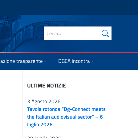
Cerca nel sito
azione trasparente
DGCA incontra
ULTIME NOTIZIE
3 Agosto 2026
Tavola rotonda “Dg-Connect meets
the Italian audiovisual sector” – 6
luglio 2026