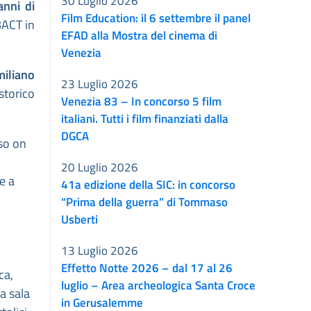
30 Luglio 2026
anni di
Film Education: il 6 settembre il panel
BACT in
EFAD alla Mostra del cinema di
Venezia
iliano
23 Luglio 2026
(storico
Venezia 83 – In concorso 5 film
italiani. Tutti i film finanziati dalla
DGCA
rso on
20 Luglio 2026
me a
41a edizione della SIC: in concorso
“Prima della guerra” di Tommaso
Usberti
13 Luglio 2026
Effetto Notte 2026 – dal 17 al 26
ca,
luglio – Area archeologica Santa Croce
a sala
in Gerusalemme