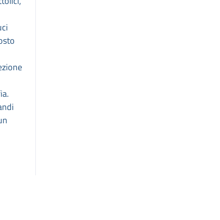
tolici,
uci
posto
ezione
ia.
andi
 un