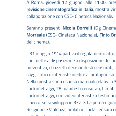
A Roma, giovedì 12 giugno, alle 11.00, pres
revisione cinematografica in Italia
, mostra vi
collaborazione con CSC- Cineteca Nazionale.
Saranno presenti
Nicola Borrelli
(Dg Cinem
Morreale
(CSC- Cineteca Nazionale),
Tinto B
del cinema).
Il 31 maggio 1914 partiva il regolamento attua
line mette a disposizione a disposizione del pub
preventiva, i bozzetti dei manifesti censurati, g
saggi critici e interviste inedite ai protagonisti.
Nella mostra sono esposti materiali relativi a 
cortometraggi, 28 manifesti censurati, filmati d
cortometraggi, con videointerviste a testimoni
Il percorso si sviluppa in 3 sale. La prima rigu
Religione e Violenza, ambiti in cui la censura 