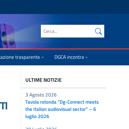
Cerca nel sito
azione trasparente
DGCA incontra
ULTIME NOTIZIE
3 Agosto 2026
TI
Tavola rotonda “Dg-Connect meets
the Italian audiovisual sector” – 6
luglio 2026