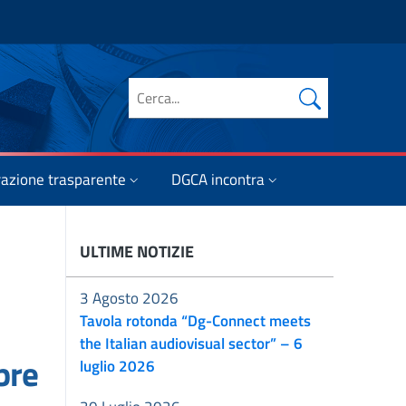
Cerca nel sito
azione trasparente
DGCA incontra
ULTIME NOTIZIE
3 Agosto 2026
Tavola rotonda “Dg-Connect meets
the Italian audiovisual sector” – 6
bre
luglio 2026