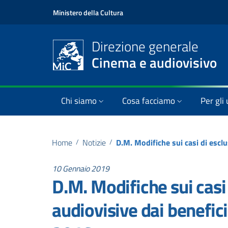
Ministero della Cultura
Direzione generale
Cinema e audiovisivo
Chi siamo
Cosa facciamo
Per gli 
Home
/
Notizie
/
10 Gennaio 2019
D.M. Modifiche sui casi
audiovisive dai benefic