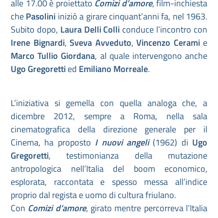
alle 17.00 è proiettato
Comizi d’amore
, film-inchiesta
che
Pasolini
iniziò a girare cinquant’anni fa, nel 1963.
Subito dopo,
Laura Delli Colli
conduce l’incontro con
Irene Bignardi
,
Sveva Avveduto
,
Vincenzo Cerami
e
Marco Tullio Giordana
, al quale intervengono anche
Ugo Gregoretti
ed
Emiliano Morreale
.
L’iniziativa si gemella con quella analoga che, a
dicembre 2012, sempre a Roma, nella sala
cinematografica della direzione generale per il
Cinema, ha proposto
I nuovi angeli
(1962) di
Ugo
Gregoretti
, testimonianza della mutazione
antropologica nell’Italia del boom economico,
esplorata, raccontata e spesso messa all’indice
proprio dal regista e uomo di cultura friulano.
Con
Comizi d’amore
, girato mentre percorreva l’Italia