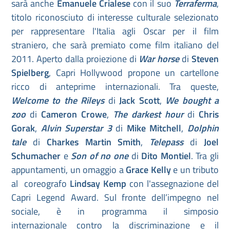
sarà anche
Emanuele Crialese
con il suo
Terraferma
,
titolo riconosciuto di interesse culturale selezionato
per rappresentare l'Italia agli Oscar per il film
straniero, che sarà premiato come film italiano del
2011. Aperto dalla proiezione di
War horse
di
Steven
Spielberg
, Capri Hollywood propone un cartellone
ricco di anteprime internazionali. Tra queste,
Welcome to the Rileys
di
Jack Scott
,
We bought a
zoo
di
Cameron Crowe
,
The darkest hour
di
Chris
Gorak
,
Alvin Superstar 3
di
Mike Mitchell
,
Dolphin
tale
di
Charkes Martin Smith
,
Telepass
di
Joel
Schumacher
e
Son of no one
di
Dito Montiel
. Tra gli
appuntamenti, un omaggio a
Grace Kelly
e un tributo
al coreografo
Lindsay Kemp
con l'assegnazione del
Capri Legend Award. Sul fronte dell’impegno nel
sociale, è in programma il simposio
internazionale contro la discriminazione e il