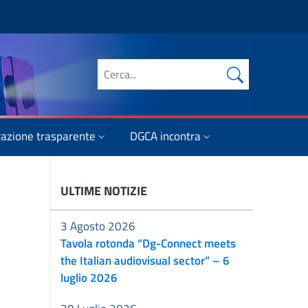
Cerca nel sito
azione trasparente
DGCA incontra
ULTIME NOTIZIE
3 Agosto 2026
Tavola rotonda “Dg-Connect meets
the Italian audiovisual sector” – 6
luglio 2026