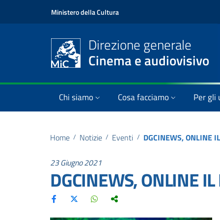
Ministero della Cultura
Direzione generale
Cinema e audiovisivo
Chi siamo
Cosa facciamo
Per gli 
Home
/
Notizie
/
Eventi
/
DGCINEWS, ONLINE IL
23 Giugno 2021
DGCINEWS, ONLINE IL 