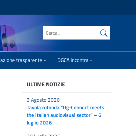
Cerca nel sito
azione trasparente
DGCA incontra
ULTIME NOTIZIE
3 Agosto 2026
Tavola rotonda “Dg-Connect meets
the Italian audiovisual sector” – 6
luglio 2026