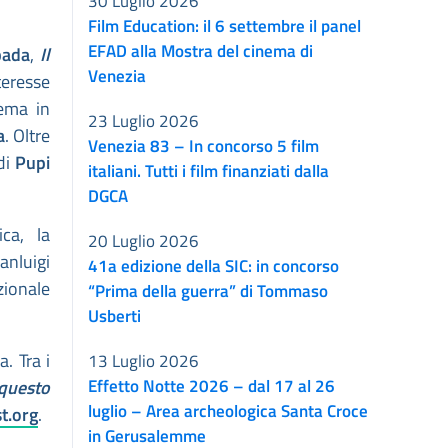
30 Luglio 2026
Film Education: il 6 settembre il panel
EFAD alla Mostra del cinema di
pada
,
Il
Venezia
teresse
nema in
23 Luglio 2026
a
. Oltre
Venezia 83 – In concorso 5 film
di
Pupi
italiani. Tutti i film finanziati dalla
DGCA
ca, la
20 Luglio 2026
nluigi
41a edizione della SIC: in concorso
zionale
“Prima della guerra” di Tommaso
Usberti
. Tra i
13 Luglio 2026
Effetto Notte 2026 – dal 17 al 26
questo
luglio – Area archeologica Santa Croce
t.org
.
in Gerusalemme