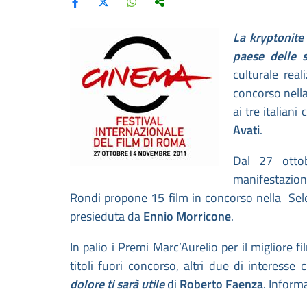
La kryptonite
paese delle s
culturale rea
concorso nell
ai tre italiani
Avati
.
Dal 27 ottob
manifestazi
Rondi propone 15 film in concorso nella Selez
presieduta da
Ennio Morricone
.
In palio i Premi Marc’Aurelio per il migliore fi
titoli fuori concorso, altri due di interesse 
dolore ti sarà utile
di
Roberto Faenza
. Inform