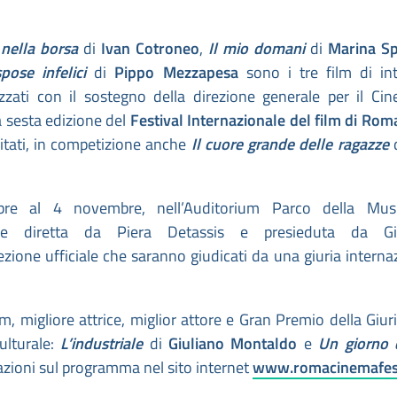
 nella borsa
di
Ivan Cotroneo
,
Il mio domani
di
Marina S
pose infelici
di
Pippo Mezzapesa
sono i tre film di in
lizzati con il sostegno della direzione generale per il Ci
a sesta edizione del
Festival Internazionale del film di Rom
 citati, in competizione anche
Il cuore grande delle ragazze
re al 4 novembre, nell’Auditorium Parco della Musi
one diretta da Piera Detassis e presieduta da Gia
ione ufficiale che saranno giudicati da una giuria interna
lm, migliore attrice, miglior attore e Gran Premio della Giuria
culturale:
L’industriale
di
Giuliano Montaldo
e
Un giorno 
azioni sul programma nel sito internet
www.romacinemafes