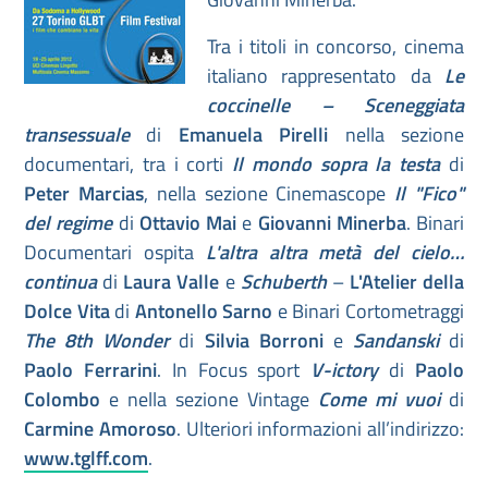
Tra i titoli in concorso, cinema
italiano rappresentato da
Le
coccinelle – Sceneggiata
transessuale
di
Emanuela Pirelli
nella sezione
documentari, tra i corti
Il mondo sopra la testa
di
Peter Marcias
, nella sezione Cinemascope
Il "Fico"
del regime
di
Ottavio Mai
e
Giovanni Minerba
. Binari
Documentari ospita
L'altra altra metà del cielo…
continua
di
Laura Valle
e
Schuberth
–
L'Atelier della
Dolce Vita
di
Antonello Sarno
e Binari Cortometraggi
The 8th Wonder
di
Silvia Borroni
e
Sandanski
di
Paolo Ferrarini
. In Focus sport
V-ictory
di
Paolo
Colombo
e nella sezione Vintage
Come mi vuoi
di
Carmine Amoroso
. Ulteriori informazioni all’indirizzo:
www.tglff.com
.