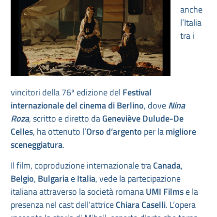
anche
l’Italia
tra i
vincitori della 76ª edizione del
Festival
internazionale del cinema di Berlino
, dove
Nina
Roza
, scritto e diretto da
Geneviève Dulude-De
Celles
, ha ottenuto l’
Orso d’argento
per la
migliore
sceneggiatura
.
Il film, coproduzione internazionale tra
Canada
,
Belgio
,
Bulgaria
e
Italia
, vede la partecipazione
italiana attraverso la società romana
UMI Films
e la
presenza nel cast dell’attrice
Chiara Caselli
. L’opera