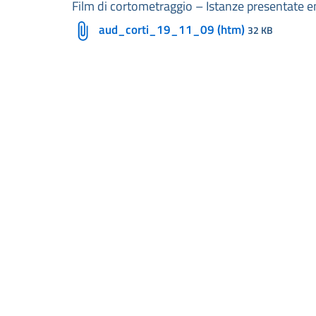
Film di cortometraggio – Istanze presentate e
aud_corti_19_11_09 (htm)
32 KB