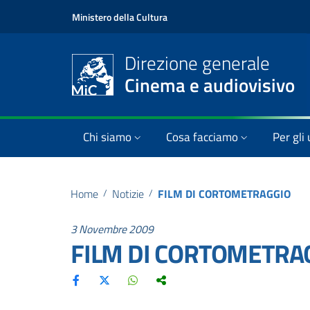
Ministero della Cultura
Direzione generale
Cinema e audiovisivo
Chi siamo
Cosa facciamo
Per gli 
Home
/
Notizie
/
FILM DI CORTOMETRAGGIO
3 Novembre 2009
FILM DI CORTOMETRA