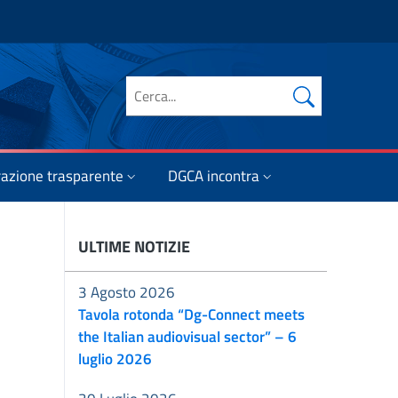
Cerca nel sito
azione trasparente
DGCA incontra
ULTIME NOTIZIE
3 Agosto 2026
Tavola rotonda “Dg-Connect meets
the Italian audiovisual sector” – 6
luglio 2026