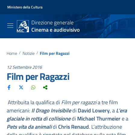
Ministero della Cultura
Direzione generale
Cinema e audiovisivo
Home
/
Notizie
/
Film per Ragazzi
12 Settembre 2016
Film per Ragazzi
Attribuita la qualifica di
Film per ragazzi
a tre film
americani:
Il Drago Invisibile
di
David Lowery
, a
L’era
glaciale in rotta di collisione
di
Michael Thurmeier
e a
Pets vita da animali
di
Chris Renaud
. L’attribuzione
della qualifica è riportata nel database nulla osta film