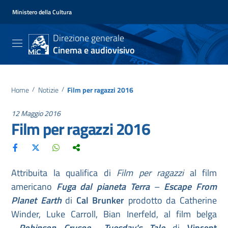
Ministero della Cultura
Direzione generale
Cinema e audiovisivo
Home
/
Notizie
/
Film per ragazzi 2016
12 Maggio 2016
Film per ragazzi 2016
Attribuita la qualifica di
Film per ragazzi
al film
americano
Fuga dal pianeta Terra
–
Escape From
Planet Earth
di
Cal Brunker
prodotto da Catherine
Winder, Luke Carroll, Bian Inerfeld, al film belga
Robinson Crusoe
–
Tuesday's Tale
di
Vincent