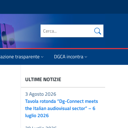
Cerca nel sito
azione trasparente
DGCA incontra
ULTIME NOTIZIE
3 Agosto 2026
Tavola rotonda “Dg-Connect meets
the Italian audiovisual sector” – 6
luglio 2026