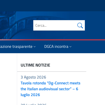
Cerca nel sito
azione trasparente
DGCA incontra
ULTIME NOTIZIE
3 Agosto 2026
Tavola rotonda “Dg-Connect meets
the Italian audiovisual sector” – 6
luglio 2026