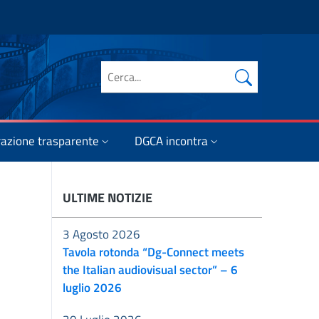
Cerca nel sito
azione trasparente
DGCA incontra
ULTIME NOTIZIE
3 Agosto 2026
Tavola rotonda “Dg-Connect meets
the Italian audiovisual sector” – 6
luglio 2026