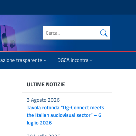
Cerca nel sito
azione trasparente
DGCA incontra
ULTIME NOTIZIE
3 Agosto 2026
Tavola rotonda “Dg-Connect meets
the Italian audiovisual sector” – 6
luglio 2026