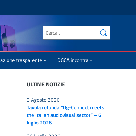
Cerca nel sito
azione trasparente
DGCA incontra
ULTIME NOTIZIE
3 Agosto 2026
Tavola rotonda “Dg-Connect meets
the Italian audiovisual sector” – 6
luglio 2026