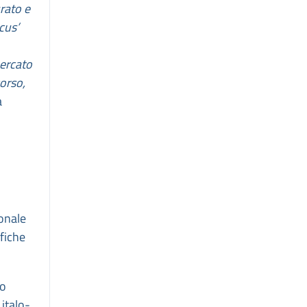
urato e
cus’
mercato
corso,
a
ionale
afiche
io
 italo-