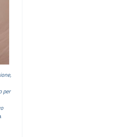
sione,
o per
vo
a