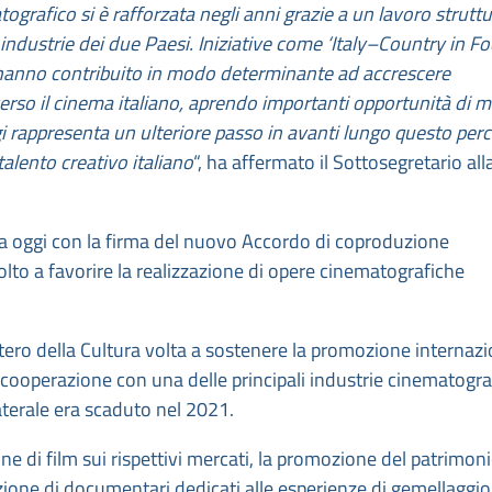
tografico si è rafforzata negli anni grazie a un lavoro strutt
 industrie dei due Paesi. Iniziative come ‘Italy–Country in Fo
ns’ hanno contribuito in modo determinante ad accrescere
i verso il cinema italiano, aprendo importanti opportunità di 
gi rappresenta un ulteriore passo in avanti lungo questo per
alento creativo italiano
“, ha affermato il Sottosegretario all
erta oggi con la firma del nuovo Accordo di coproduzione
volto a favorire la realizzazione di opere cinematografiche
istero della Cultura volta a sostenere la promozione internaz
a cooperazione con una delle principali industrie cinematogr
terale era scaduto nel 2021.
one di film sui rispettivi mercati, la promozione del patrimon
zazione di documentari dedicati alle esperienze di gemellaggio