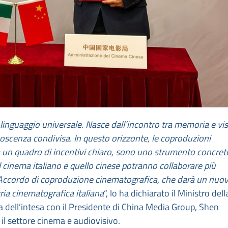
 linguaggio universale. Nasce dall’incontro tra memoria e vi
onoscenza condivisa. In questo orizzonte, le coproduzioni
 un quadro di incentivi chiaro, sono uno strumento concret
il cinema italiano e quello cinese potranno collaborare più
 Accordo di coproduzione cinematografica, che darà un nuo
ria cinematografica italiana
“, lo ha dichiarato il Ministro dell
ma dell’intesa con il Presidente di China Media Group, Shen
il settore cinema e audiovisivo.