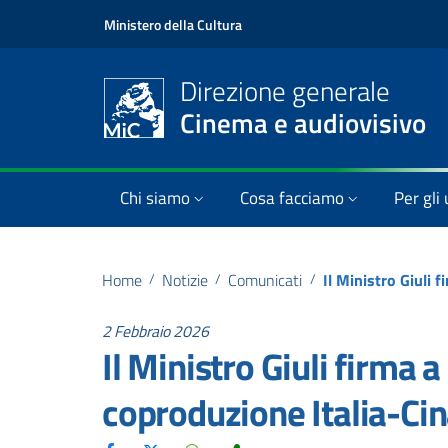
Ministero della Cultura
Direzione generale
Cinema e audiovisivo
Chi siamo
Cosa facciamo
Per gli 
Home
/
Notizie
/
Comunicati
/
2 Febbraio 2026
Il Ministro Giuli firma 
coproduzione Italia-Ci