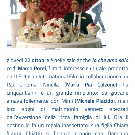
giovedì
22 ottobre
è nelle sale anche
Io che amo solo
te
di
Marco Ponti
, film di interesse culturale, prodotto
da I.I.F. Italian International Film in collaborazione con
Rai Cinema. Ninella (
Maria Pia Calzone
) ha
cinquant’anni e un grande rimpianto: da giovane
amava follemente don Mimì (
Michele Placido
), ma i
loro sogni di matrimonio vennero spezzati
dall’avversione della ricca famiglia di lui. Ora il
destino le fa un regalo inaspettato: sua figlia Chiara
(
Laura Chiatti
) si fidanza proprio con Damiano