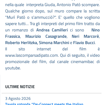
nella quale interpreta Giuda, Antonio Patò scompare.
Qualche giorno dopo, sul muro compare la scritta
"Murì Patò o s'ammucciò?". E' quello che vogliono
sapere tutti… Tra gli interpreti del primo film tratto da
un romanzo di
Andrea Camilleri
ci sono
Nino
Frassica
,
Maurizio Casagrande
,
Neri Marcorè
,
Roberto Herlitzka, Simona Marchini
e
Flavio Bucci
.
Il sito internet del film è
www.lascomparsadipato.com. Qui di seguito, il video
promozionale del film, dal canale cinemamibac di
youtube.
ULTIME NOTIZIE
3 Agosto 2026
Tavola rotonda “Dg-Connect meets the Italian