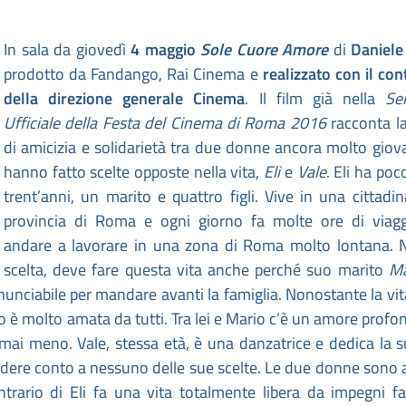
In sala da giovedì
4 maggio
Sole Cuore Amore
di
Daniele
prodotto da Fandango, Rai Cinema e
realizzato con il con
della direzione generale Cinema
. Il film già nella
Se
Ufficiale della Festa del Cinema di Roma 2016
racconta la
di amicizia e solidarietà tra due donne ancora molto giov
hanno fatto scelte opposte nella vita,
Eli
e
Vale
. Eli ha poc
trent’anni, un marito e quattro figli. Vive in una cittadin
provincia di Roma e ogni giorno fa molte ore di viagg
andare a lavorare in una zona di Roma molto lontana. 
scelta, deve fare questa vita anche perché suo marito
Ma
irrinunciabile per mandare avanti la famiglia. Nonostante la vi
to è molto amata da tutti. Tra lei e Mario c’è un amore profo
mai meno. Vale, stessa età, è una danzatrice e dedica la s
rendere conto a nessuno delle sue scelte. Le due donne sono
trario di Eli fa una vita totalmente libera da impegni fam