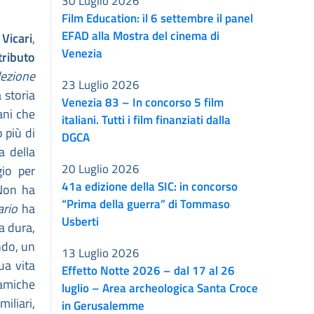
30 Luglio 2026
Film Education: il 6 settembre il panel
EFAD alla Mostra del cinema di
 Vicari
,
Venezia
tributo
lezione
23 Luglio 2026
 storia
Venezia 83 – In concorso 5 film
ani che
italiani. Tutti i film finanziati dalla
o più di
DGCA
a della
20 Luglio 2026
io per
41a edizione della SIC: in concorso
Non ha
“Prima della guerra” di Tommaso
rio
ha
Usberti
ta dura,
ndo, un
13 Luglio 2026
ua vita
Effetto Notte 2026 – dal 17 al 26
 amiche
luglio – Area archeologica Santa Croce
iliari,
in Gerusalemme