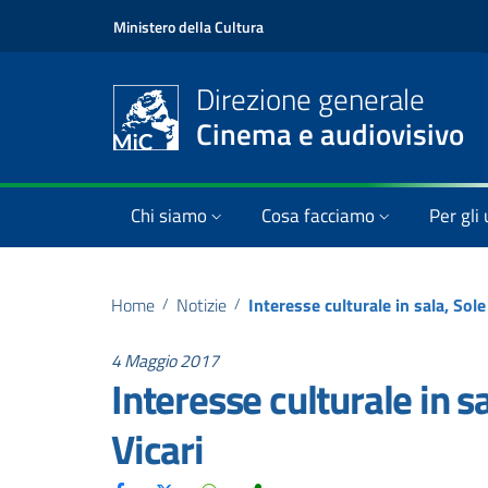
Ministero della Cultura
Direzione generale
Cinema e audiovisivo
Chi siamo
Cosa facciamo
Per gli 
Home
/
Notizie
/
4 Maggio 2017
Interesse culturale in 
Vicari