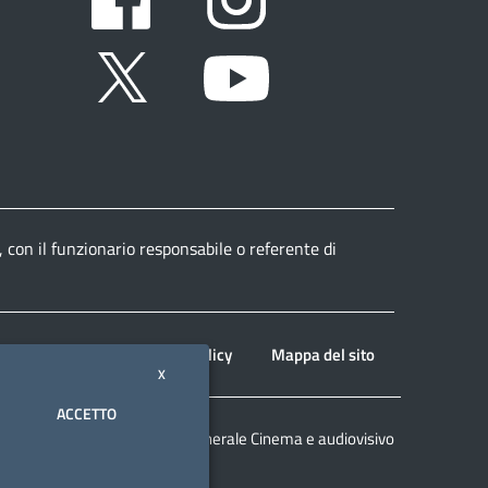
Twitter
Youtube
, con il funzionario responsabile o referente di
Note legali
Privacy policy
Mappa del sito
X
ACCETTO
© 2026 Direzione generale Cinema e audiovisivo