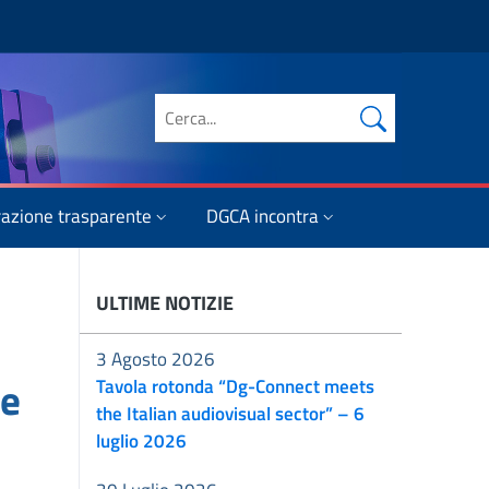
Cerca nel sito
azione trasparente
DGCA incontra
ULTIME NOTIZIE
3 Agosto 2026
le
Tavola rotonda “Dg-Connect meets
the Italian audiovisual sector” – 6
luglio 2026