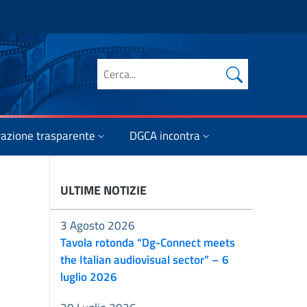
Cerca nel sito
azione trasparente
DGCA incontra
ULTIME NOTIZIE
3 Agosto 2026
Tavola rotonda “Dg-Connect meets
the Italian audiovisual sector” – 6
luglio 2026