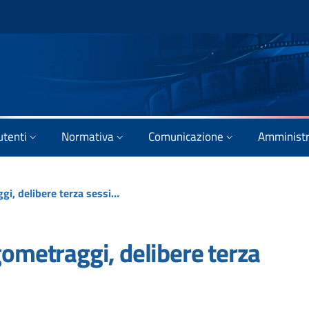
utenti
Normativa
Comunicazione
Amministr
Interesse culturale lungometraggi, delibere terza sessione 2012
gometraggi, delibere terza