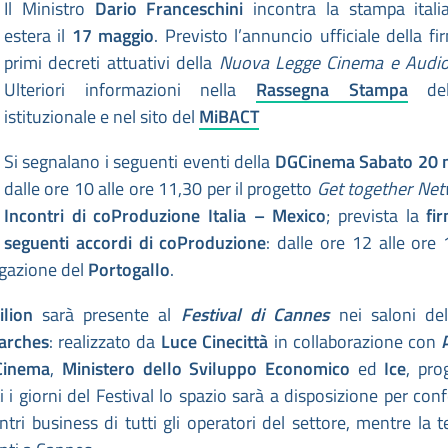
Il Ministro
Dario Franceschini
incontra la stampa itali
estera il
17 maggio
. Previsto l’annuncio ufficiale della fi
primi decreti attuativi della
Nuova Legge Cinema e Audio
Ulteriori informazioni nella
Rassegna Stampa
del
istituzionale e nel sito del
MiBACT
Si segnalano i seguenti eventi della
DGCinema
Sabato 20 
dalle ore 10 alle ore 11,30 per il progetto
Get together Ne
Incontri di coProduzione Italia – Mexico
; prevista la
fi
seguenti accordi di coProduzione
: dalle ore 12 alle ore
egazione del
Portogallo
.
ilion
sarà presente al
Festival di Cannes
nei saloni del
arches
: realizzato da
Luce Cinecittà
in collaborazione con
Cinema
,
Ministero dello Sviluppo Economico
ed
Ice
, pro
ti i giorni del Festival lo spazio sarà a disposizione per con
ntri business di tutti gli operatori del settore, mentre la t