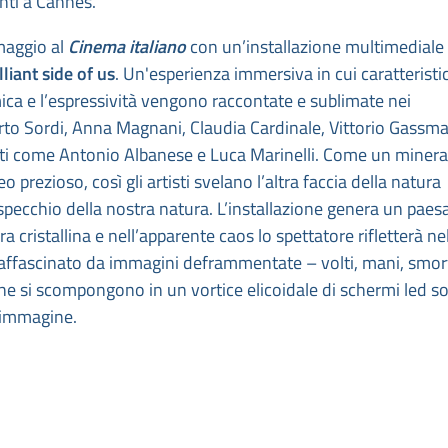
senti a Cannes.
omaggio al
Cinema italiano
con un’installazione multimediale 
liant side of us
. Un'esperienza immersiva in cui caratteristi
mica e l’espressività vengono raccontate e sublimate nei
erto Sordi, Anna Magnani, Claudia Cardinale, Vittorio Gassm
enti come Antonio Albanese e Luca Marinelli. Come un minera
prezioso, così gli artisti svelano l’altra faccia della natura
o specchio della nostra natura. L’installazione genera un paes
a cristallina e nell’apparente caos lo spettatore rifletterà ne
à affascinato da immagini deframmentate – volti, mani, smor
che si scompongono in un vortice elicoidale di schermi led s
a immagine.