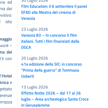
30 Luglio 2026
ana ed
Film Education: il 6 settembre il panel
rma dei
EFAD alla Mostra del cinema di
visivo
.
Venezia
 sito
23 Luglio 2026
Venezia 83 – In concorso 5 film
maggio
italiani. Tutti i film finanziati dalla
twork
–
DGCA
rma dei
20 Luglio 2026
 13 con
41a edizione della SIC: in concorso
“Prima della guerra” di Tommaso
l’
Hotel
Usberti
Anica
e
13 Luglio 2026
gettato
Effetto Notte 2026 – dal 17 al 26
ferenze
luglio – Area archeologica Santa Croce
errazza
in Gerusalemme