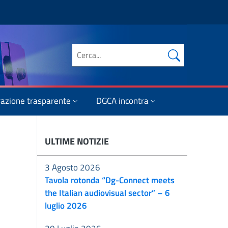
Cerca nel sito
azione trasparente
DGCA incontra
ULTIME NOTIZIE
3 Agosto 2026
Tavola rotonda “Dg-Connect meets
the Italian audiovisual sector” – 6
luglio 2026