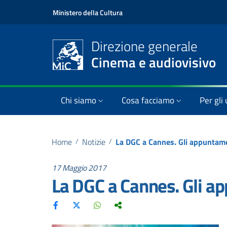
Ministero della Cultura
Direzione generale
Cinema e audiovisivo
Chi siamo
Cosa facciamo
Per gli 
Home
/
Notizie
/
La DGC a Cannes. Gli appuntamen
17 Maggio 2017
La DGC a Cannes. Gli ap