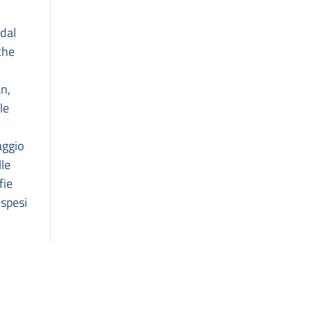
dal
che
an,
le
aggio
lle
fie
ospesi