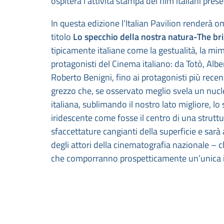
ospiterà l’attività stampa dei film italiani pre
In questa edizione l’Italian Pavilion renderà 
titolo
Lo specchio della nostra natura-The bril
tipicamente italiane come la gestualità, la mi
protagonisti del Cinema italiano: da Totò, Alb
Roberto Benigni, fino ai protagonisti più rec
grezzo che, se osservato meglio svela un nucleo 
italiana, sublimando il nostro lato migliore, l
iridescente come fosse il centro di una struttur
sfaccettature cangianti della superficie e sar
degli attori della cinematografia nazionale – 
che comporranno prospetticamente un’unic